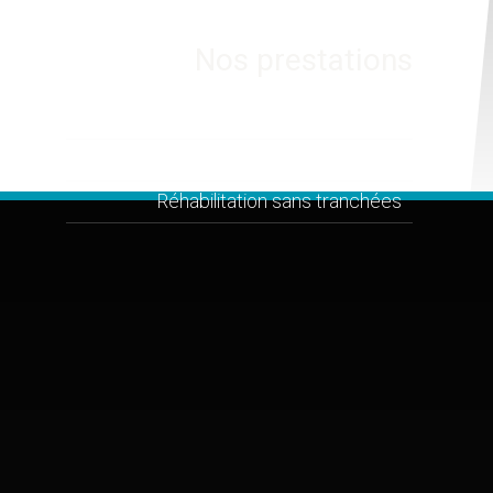
Nos prestations
Fraisage d'obstruction
Inspection vidéo et diagnostic
Réhabilitation sans tranchées