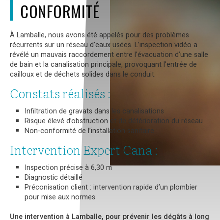
CONFORMITÉ
À Lamballe, nous avons été appelés pour des problèmes
récurrents sur un réseau d’eaux usées. L’inspection vidéo a
révélé un mauvais raccordement entre l’évacuation d’une salle
de bain et la canalisation principale, provoquant l’entrée de
cailloux et de déchets solides dans le conduit.
Constats réalisés :
Infiltration de gravats dans les canalisations
Risque élevé d’obstruction et de détérioration du réseau
Non-conformité de l’installation sanitaire
Intervention Expert Cana :
Inspection précise à 6,30 m
Diagnostic détaillé
Préconisation client : intervention rapide d’un plombier
pour mise aux normes
Une intervention à Lamballe, pour prévenir les dégâts à long