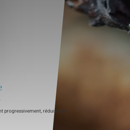
e
.
nt progressivement, réduisent le