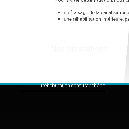
Pour traiter cette situation, nous 
un fraisage de la canalisation 
une réhabilitation intérieure, 
Nos prestations
Fraisage d'obstruction
Inspection vidéo et diagnostic
Réhabilitation sans tranchées