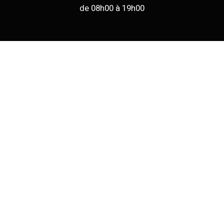
de 08h00 à 19h00
Expert Cana
-
Votre expert en canalisation
-
Mentions légales